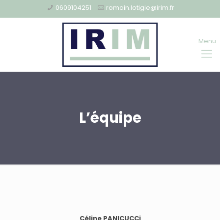
0609104251
romain.lotigie@irim.fr
Menu
L’équipe
Céline PANICUCCi